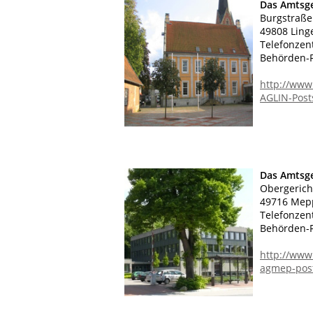
Das Amtsge
Burgstraße
49808 Ling
Telefonzen
Behörden-F
http://www
AGLIN-Post
Das Amtsg
Obergerich
49716 Mep
Telefonzen
Behörden-F
http://www
agmep-post