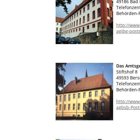
49186 Bad 
Telefonzen
Behörden-F
http://www
agibg-post
Das Amtsge
Stiftshof 8
49593 Bers
Telefonzen
Behörden-F
http://www
agbsb-Post