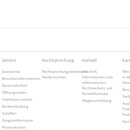
Service
Rechtsprechung
Kontakt
Kar
Justizportal
Rechtsprechungsdatenbank
Anschrift,
Werd
Niedersachsen
Informationen zum
in d
Besucherinformationen
elektronischen
Osn
Barierrefreiheit
Rechtsverkehr und
Beruf
Öffnungszeiten
Kontaktformular
Stel
Telefonverzeichnis
Wegbeschreibung
Ausb
Bankverbindung
Prak
Schöffen
Prak
Zeugeninformation
Karr
Prozesskosten