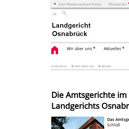
Zum Niedersachsen-Portal
Ministerien
A
A
Wir über uns
Aktuelles
STARTSEITE
WIR ÜBER UNS
BEZIRK
Die Amtsgerichte im
Landgerichts Osnab
Das Amtsge
Schloß