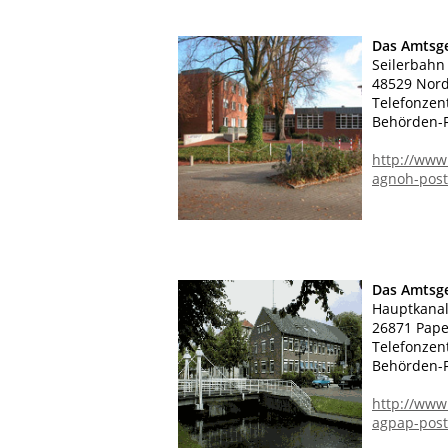
Das Amtsg
Seilerbahn
48529 Nor
Telefonzen
Behörden-F
http://www
agnoh-post
Das Amtsg
Hauptkanal
26871 Pap
Telefonzen
Behörden-F
http://www
agpap-post