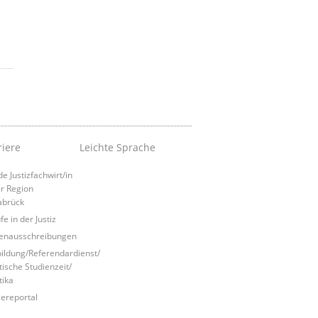
riere
Leichte Sprache
e Justizfachwirt/in
er Region
abrück
e in der Justiz
lenausschreibungen
ildung/Referendardienst/
tische Studienzeit/
tika
iereportal