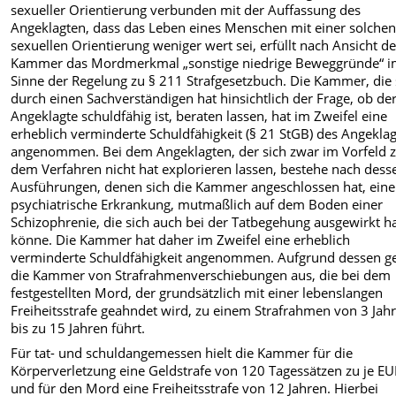
sexueller Orientierung verbunden mit der Auffassung des
Angeklagten, dass das Leben eines Menschen mit einer solche
sexuellen Orientierung weniger wert sei, erfüllt nach Ansicht de
Kammer das Mordmerkmal „sonstige niedrige Beweggründe“ 
Sinne der Regelung zu § 211 Strafgesetzbuch. Die Kammer, die 
durch einen Sachverständigen hat hinsichtlich der Frage, ob de
Angeklagte schuldfähig ist, beraten lassen, hat im Zweifel eine
erheblich verminderte Schuldfähigkeit (§ 21 StGB) des Angekla
angenommen. Bei dem Angeklagten, der sich zwar im Vorfeld 
dem Verfahren nicht hat explorieren lassen, bestehe nach dess
Ausführungen, denen sich die Kammer angeschlossen hat, eine
psychiatrische Erkrankung, mutmaßlich auf dem Boden einer
Schizophrenie, die sich auch bei der Tatbegehung ausgewirkt 
könne. Die Kammer hat daher im Zweifel eine erheblich
verminderte Schuldfähigkeit angenommen. Aufgrund dessen g
die Kammer von Strafrahmenverschiebungen aus, die bei dem
festgestellten Mord, der grundsätzlich mit einer lebenslangen
Freiheitsstrafe geahndet wird, zu einem Strafrahmen von 3 Jah
bis zu 15 Jahren führt.
Für tat- und schuldangemessen hielt die Kammer für die
Körperverletzung eine Geldstrafe von 120 Tagessätzen zu je E
und für den Mord eine Freiheitsstrafe von 12 Jahren. Hierbei