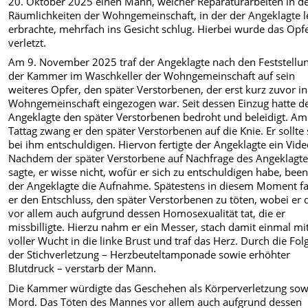
20. Oktober 2025 einen Mann, welcher Reparaturarbeiten in d
Räumlichkeiten der Wohngemeinschaft, in der der Angeklagte l
erbrachte, mehrfach ins Gesicht schlug. Hierbei wurde das Opf
verletzt.
Am 9. November 2025 traf der Angeklagte nach den Feststellu
der Kammer im Waschkeller der Wohngemeinschaft auf sein
weiteres Opfer, den später Verstorbenen, der erst kurz zuvor in
Wohngemeinschaft eingezogen war. Seit dessen Einzug hatte d
Angeklagte den später Verstorbenen bedroht und beleidigt. Am
Tattag zwang er den später Verstorbenen auf die Knie. Er sollte 
bei ihm entschuldigen. Hiervon fertigte der Angeklagte ein Vide
Nachdem der später Verstorbene auf Nachfrage des Angeklagt
sagte, er wisse nicht, wofür er sich zu entschuldigen habe, bee
der Angeklagte die Aufnahme. Spätestens in diesem Moment fa
er den Entschluss, den später Verstorbenen zu töten, wobei er 
vor allem auch aufgrund dessen Homosexualität tat, die er
missbilligte. Hierzu nahm er ein Messer, stach damit einmal mi
voller Wucht in die linke Brust und traf das Herz. Durch die Fol
der Stichverletzung – Herzbeuteltamponade sowie erhöhter
Blutdruck – verstarb der Mann.
Die Kammer würdigte das Geschehen als Körperverletzung sow
Mord. Das Töten des Mannes vor allem auch aufgrund dessen