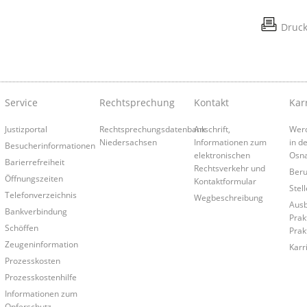
Druc
Service
Rechtsprechung
Kontakt
Kar
Justizportal
Rechtsprechungsdatenbank
Anschrift,
Werd
Niedersachsen
Informationen zum
in d
Besucherinformationen
elektronischen
Osn
Barierrefreiheit
Rechtsverkehr und
Beruf
Öffnungszeiten
Kontaktformular
Stel
Telefonverzeichnis
Wegbeschreibung
Ausb
Bankverbindung
Prak
Schöffen
Prak
Zeugeninformation
Karr
Prozesskosten
Prozesskostenhilfe
Informationen zum
Opferschutz