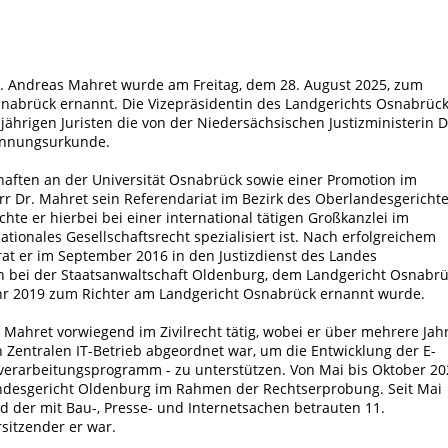
 Andreas Mahret wurde am Freitag, dem 28. August 2025, zum
snabrück ernannt. Die Vizepräsidentin des Landgerichts Osnabrüc
jährigen Juristen die von der Niedersächsischen Justizministerin D
ennungsurkunde.
ften an der Universität Osnabrück sowie einer Promotion im
err Dr. Mahret sein Referendariat im Bezirk des Oberlandesgericht
hte er hierbei bei einer international tätigen Großkanzlei im
tionales Gesellschaftsrecht spezialisiert ist. Nach erfolgreichem
at er im September 2016 in den Justizdienst des Landes
en bei der Staatsanwaltschaft Oldenburg, dem Landgericht Osnabr
hr 2019 zum Richter am Landgericht Osnabrück ernannt wurde.
Mahret vorwiegend im Zivilrecht tätig, wobei er über mehrere Jah
en Zentralen IT-Betrieb abgeordnet war, um die Entwicklung der E-
tverarbeitungsprogramm - zu unterstützen. Von Mai bis Oktober 20
ndesgericht Oldenburg im Rahmen der Rechtserprobung. Seit Mai
ied der mit Bau-, Presse- und Internetsachen betrauten 11.
rsitzender er war.