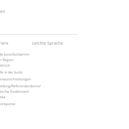
ken
riere
Leichte Sprache
e Justizfachwirt/in
er Region
abrück
e in der Justiz
lenausschreibungen
ildung/Referendardienst/
tische Studienzeit/
tika
iereportal