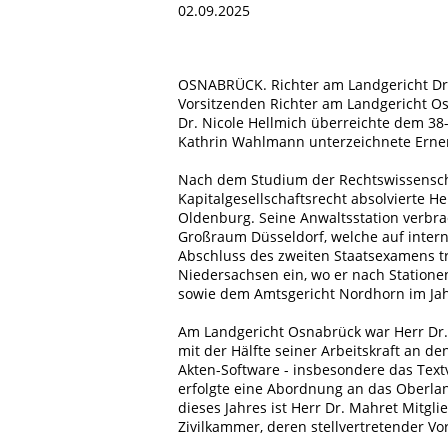
02.09.2025
OSNABRÜCK. Richter am Landgericht Dr.
Vorsitzenden Richter am Landgericht O
Dr. Nicole Hellmich überreichte dem 38-
Kathrin Wahlmann unterzeichnete Ern
Nach dem Studium der Rechtswissenscha
Kapitalgesellschaftsrecht absolvierte H
Oldenburg. Seine Anwaltsstation verbrac
Großraum Düsseldorf, welche auf interna
Abschluss des zweiten Staatsexamens tr
Niedersachsen ein, wo er nach Station
sowie dem Amtsgericht Nordhorn im Ja
Am Landgericht Osnabrück war Herr Dr. 
mit der Hälfte seiner Arbeitskraft an d
Akten-Software - insbesondere das Tex
erfolgte eine Abordnung an das Oberla
dieses Jahres ist Herr Dr. Mahret Mitgl
Zivilkammer, deren stellvertretender Vo