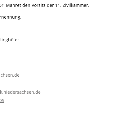
. Mahret den Vorsitz der 11. Zivilkammer.
Ernennung.
linghöfer
achsen.de
ck.niedersachsen.de
tOS