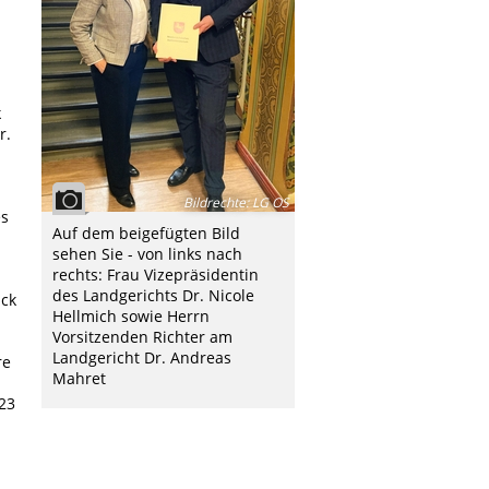
k
r.
Bildrechte
:
LG OS
es
Auf dem beigefügten Bild
sehen Sie - von links nach
rechts: Frau Vizepräsidentin
des Landgerichts Dr. Nicole
ück
Hellmich sowie Herrn
Vorsitzenden Richter am
Landgericht Dr. Andreas
re
Mahret
23